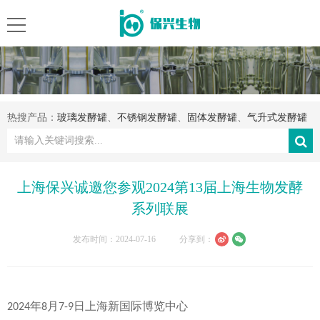
热搜产品：
玻璃发酵罐
、
不锈钢发酵罐
、
固体发酵罐
、
气升式发酵罐
上海保兴诚邀您参观2024第13届上海生物发酵
系列联展
发布时间：2024-07-16
分享到：
年
月
日上海新国际博览中心
2024
8
7-9